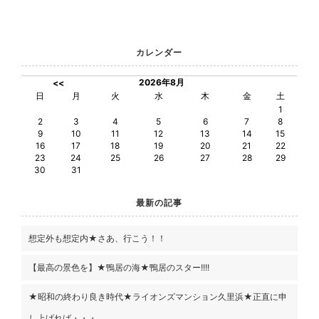
カレンダー
2026年8月
<<
日
月
火
水
木
金
土
1
2
3
4
5
6
7
8
9
10
11
12
13
14
15
16
17
18
19
20
21
22
23
24
25
26
27
28
29
30
31
最新の記事
想定外も想定内★さあ、行こう！！
【最高の景色を】★鴨居の海★鴨居のスター!!!!
★昭和の終わり良き時代★ライオンズマンション久里浜★正直に申
し上げれば・・・