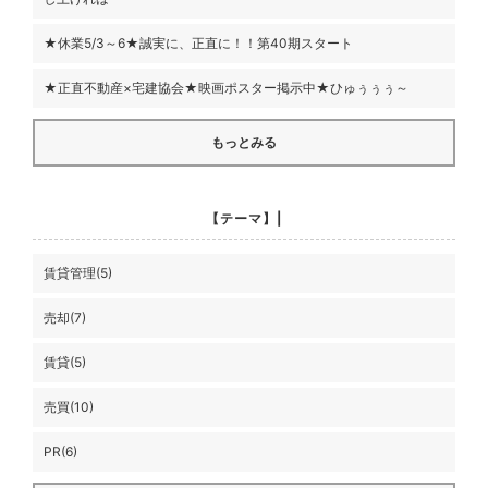
★休業5/3～6★誠実に、正直に！！第40期スタート
★正直不動産×宅建協会★映画ポスター掲示中★ひゅぅぅぅ～
もっとみる
【テーマ】|
賃貸管理(5)
売却(7)
賃貸(5)
売買(10)
PR(6)