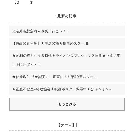
30
31
最新の記事
想定外も想定内★さあ、行こう！！
【最高の景色を】★鴨居の海★鴨居のスター!!!!
★昭和の終わり良き時代★ライオンズマンション久里浜★正直に申
し上げれば・・・
★休業5/3～6★誠実に、正直に！！第40期スタート
★正直不動産×宅建協会★映画ポスター掲示中★ひゅぅぅぅ～
もっとみる
【テーマ】|